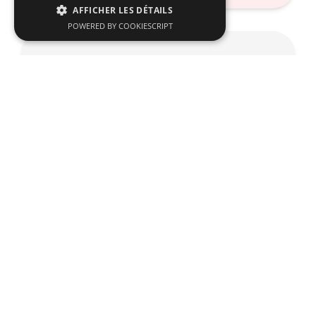
AFFICHER LES DÉTAILS
POWERED BY COOKIESCRIPT
Need help? Call center is always
here!
A dedicated team, highly knowledgeable