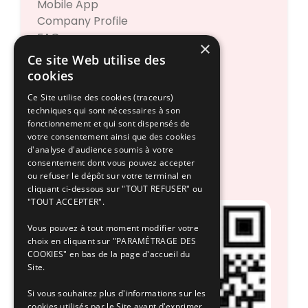
Mobile App
Company Profile
FAQs
×
Ce site Web utilise des
cookies
Contact Us
+377 93 15 01 01
Ce Site utilise des cookies (traceurs)
techniques qui sont nécessaires à son
Legal Information
fonctionnement et qui sont dispensés de
App Terms and Conditions
votre consentement ainsi que des cookies
d'analyse d'audience soumis à votre
Legal Notice
consentement dont vous pouvez accepter
Privacy Policy
ou refuser le dépôt sur votre terminal en
cliquant ci-dessous sur "TOUT REFUSER" ou
"TOUT ACCEPTER".
Vous pouvez à tout moment modifier votre
choix en cliquant sur "PARAMÉTRAGE DES
COOKIES" en bas de la page d'accueil du
Site.
Si vous souhaitez plus d'informations sur les
cookies utilisés par le Site avant d'exprimer